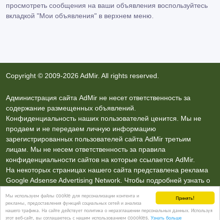
просмотреть сообщения на ваши объявления воспользуйтесь
вкладкой
"Мои объявления"
в верхнем меню.
Copyright © 2009-2026 AdMir. All rights reserved.
Администрация сайта AdMir не несет ответственность за
содержание размещенных объявлений.
Конфиденциальность наших пользователей ценится. Мы не
продаем и не передаем личную информацию
зарегистрированных пользователей сайта AdMir третьим
лицам. Мы не несем ответственность за правила
конфиденциальности сайтов на которые ссылается AdMir.
На некоторых страницах нашего сайта представлена реклама
Google Adsense Advertising Network. Чтобы подробней узнать о
правилах конфиденциальности Google
нажмите тут
.
Мы используем файлы cookie для персонализации контента и
Принять!
рекламы, предоставления функций социальных сетей и анализа
нашего трафика. На сайте действует политика о неразглашении персональных данных. Используя
Контакты
этот веб-сайт, вы соглашаетесь с нашим использованием coookies.
Узнать больше