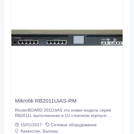
Mikrotik RB2011UiAS-RM
RouterBOARD 2011UiAS это новая модель серии
RB2011L выполненная в 1U стоечном корпусе.
Имеет не только пять Gigabit LAN и пять Fast
15/01/2017
Сетевое оборудование
Ethernet LAN портов, SFP разъем (SFP модуль не
Казахстан, Балхаш
входит в комплект!), но также последовательный