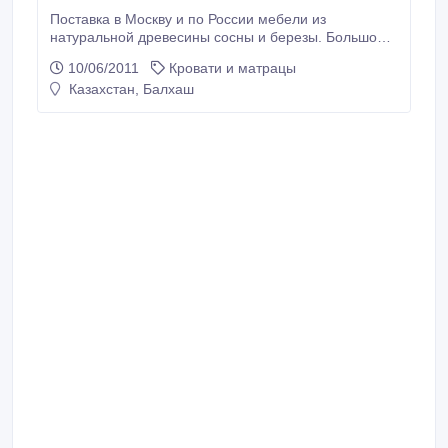
Поставка в Москву и по России мебели из
натуральной древесины сосны и березы. Большой
ассортимент кроватей, шкафов, тумбочек, комодов,
10/06/2011
Кровати и матрацы
столов, стульев, кухонных уголков и т.д. Доставка
Казахстан, Балхаш
осуществляется автотранспортом по территории
России, в Москву еженедельно. Тел./факс: 8 (49234)
9-19-78, сот.: 8-920-900-82-29, icq 617807334,
arian_mebel@mail.