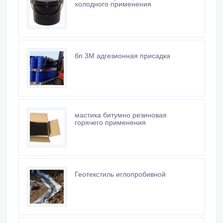
бп 3М адгезионная присадка
мастика битумно резиновая
горячего применения
Геотекстиль иглопробивной
хризопро