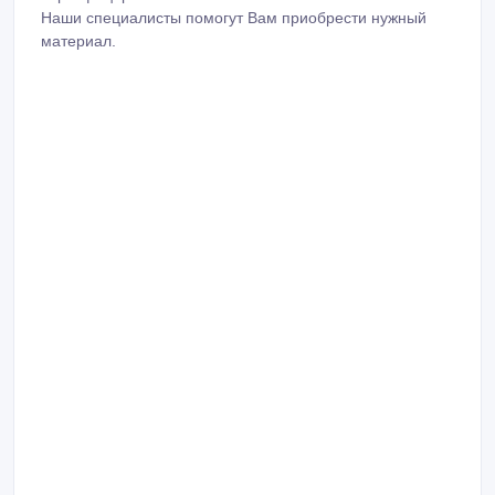
коррозию,
- в составе фреонов, в промышленных морозильных
установках как связующее вещество дополнительно
используется, в пищевой промышленности, как
стабилизатор кислотности.
Доставка в любой регион Казахстана. Товар полностью
сертифицирован. Звоните!
Наши специалисты помогут Вам приобрести нужный
материал.