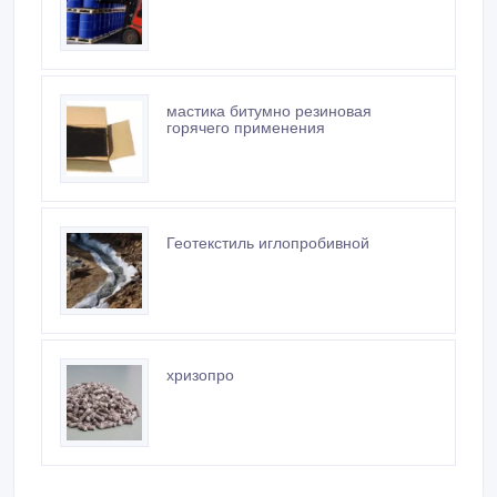
холодного применения
бп 3М адгезионная присадка
мастика битумно резиновая
горячего применения
Геотекстиль иглопробивной