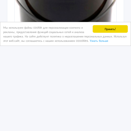
Мы используем файлы cookie для персонализации контента и
Принять!
рекламы, предоставления функций социальных сетей и анализа
нашего трафика. На сайте действует политика о неразглашении персональных данных. Используя
этот веб-сайт, вы соглашаетесь с нашим использованием coookies.
Узнать больше
мастика битумно резиновая
холодного применения
11/06/2020
Другие строительные материалы
Казахстан, Балхаш