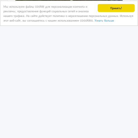
Мы используем файлы cookie для персонализации контента и
Принять!
рекламы, предоставления функций социальных сетей и анализа
Услуги эвакуатора в Балхаше
нашего трафика. На сайте действует политика о неразглашении персональных данных. Используя
этот веб-сайт, вы соглашаетесь с нашим использованием coookies.
Узнать больше
13/04/2023
Грузоперевозки
Казахстан, Балхаш
4 000 тенге 〒