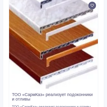
и мн.
ТОО «СармКаз» реализует подоконники
и отливы
ТОО «СармКаз» реализует подоконники и отливы