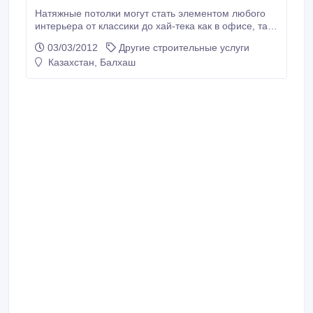
Натяжные потолки могут стать элементом любого
интерьера от классики до хай-тека как в офисе, так
и в квартире. Популярность таких потолков вызвана
03/03/2012
Другие строительные услуги
не только простотой установки и ухода за ними. Во
Казахстан, Балхаш
многом выбор в пользу натяжного потолка связан и
с их устойчивостью к внешним воздействиям и
эстетичным видом на протяжении порядка десятка
лет.