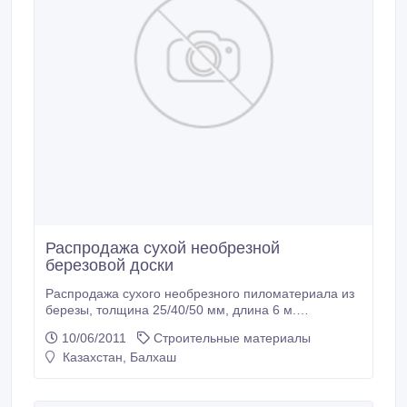
Распродажа сухой необрезной
березовой доски
Распродажа сухого необрезного пиломатериала из
березы, толщина 25/40/50 мм, длина 6 м.
Влажность доски 8-12%. Отгрузка из Мурома
10/06/2011
Строительные материалы
Владимирской области. Доставка автотранспортом
Казахстан, Балхаш
по России. Тел./факс: 8 (49234) 9-19-78, cот.: 8-920-
900-82-29, icq 617807334, derewo2011@mail.ru,
www.oooarian.ru..