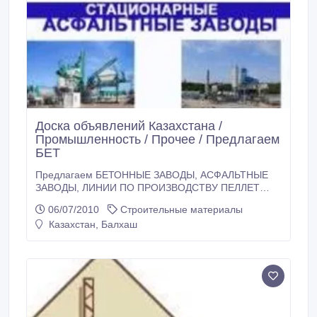
Доска объявлений Казахстана /
Промышленность / Прочее / Предлагаем
БЕТ
Предлагаем БЕТОННЫЕ ЗАВОДЫ, АСФАЛЬТНЫЕ
ЗАВОДЫ, ЛИНИИ ПО ПРОИЗВОДСТВУ ПЕЛЛЕТ
Предлагаем БЕТОННЫЕ ЗАВОДЫ, АСФАЛЬТНЫЕ
06/07/2010
Строительные материалы
ЗАВОДЫ, ЛИНИИ ПО ПРОИЗВОДСТВУ ПЕЛЛЕТ
Казахстан, Балхаш
Официальное Представительство компании
Scandinavian & UK Machines AB в России и странах
СНГ. Являемся производителем и экспортером
производственного европейского нового и б/у
оборудования по всему миру.