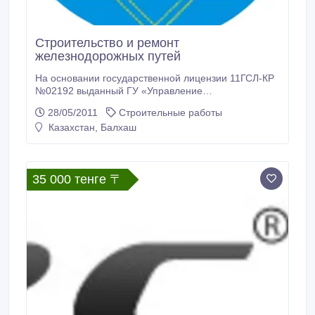
Строительство и ремонт
железнодорожных путей
На основании государственной лицензии 11ГСЛ-КР
№02192 выданный ГУ «Управление
государственного архитектурно-строительного
28/05/2011
Строительные работы
контроля Карагандинской области», мы предлагаем
Казахстан, Балхаш
полный спектр работ связанных с
железнодорожным строительством и ремонтом: 1.
Строительство новых железнодорожных путей. 2.
Реконструкция существующих подъездных путей.
35 000 тенге 〒