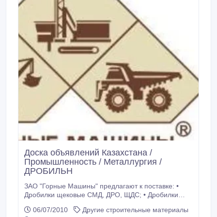
Доска объявлений Казахстана /
Промышленность / Металлургия /
ДРОБИЛЬН
ЗАО "Горные Машины" предлагают к поставке: •
Дробилки щековые CМД, ДРО, ЩДС; • Дробилки
конусные ДРО, СМД, КСД, КМД, ККД, КРД, КИД; •
06/07/2010
Другие строительные материалы
Дробилки роторные ДРО, СМД, ДРС, ДРК; •