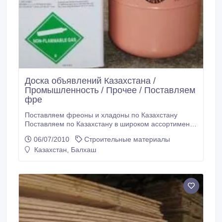
Доска объявлений Казахстана /
Промышленность / Прочее / Поставляем
фре
Поставляем фреоны и хладоны по Казахстану
Поставляем по Казахстану в широком ассортименте
хладагенты фреон производства КНР следующих
06/07/2010
Строительные материалы
наименований: R12 / R14/ R22 / R-134 A /R-141b /
Казахстан, Балхаш
R-142b / R-123 / R-124 / R-113a/ R-114 / R-500 /
R502 / R503 R-125 / R-32 / R-23 / R-143a / R152a /
R404a / R 406/ R407c / R409a / R401a / R290 /
R600a / R408a /R406A / R410A / R415A /R415B /
R418A.