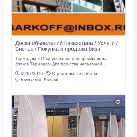
Доска объявлений Казахстана / Услуги /
Бизнес / Покупка и продажа бизн
Термодом и Оборудование для производства
блоков Термодом Для про-ства несъёмной
опалубки любых видов и типов, поставим
06/07/2010
Строительные работы
высококлассное, промышленное оборудование.
Казахстан, Балхаш
Полная комплектация - никаких скрытых доплат, 1
оператор. 220В. 6квт/час. Производительность от
200 до 1000м2смена! Высота блока до может.