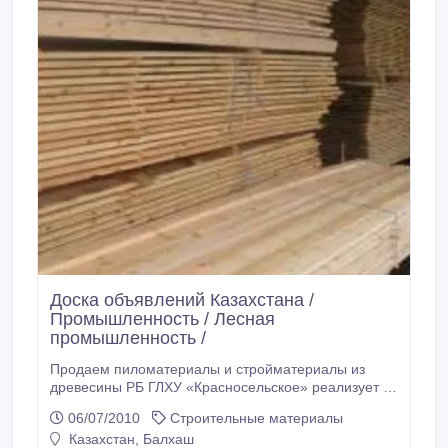
Доска объявлений Казахстана /
Промышленность / Лесная
промышленность /
Продаем пиломатериалы и стройматериалы из
древесины РБ ГЛХУ «Красносельское» реализует за
наличный и безналичный расчет пиломатериалы и
06/07/2010
Строительные материалы
стройматериалы из древесины Республики
Казахстан, Балхаш
Беларусь. Возможно выполнение заказа по