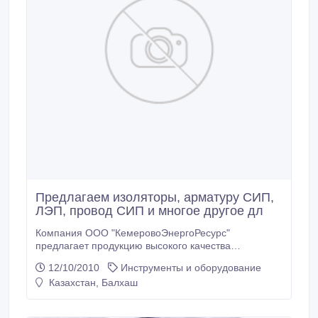
Предлагаем изоляторы, арматуру СИП,
ЛЭП, провод СИП и многое другое дл
Компания ООО "КемеровоЭнергоРесурс"
предлагает продукцию высокого качества
Российских производителей: -изоляторы (ПС-70Е,
12/10/2010
Инструменты и оборудование
ПС-120Б, ПСД-70Е, ШС-10, ШФ-20, ИО, ИОР и др.),
Казахстан, Балхаш
-полимерные изоляторы (ЛК-70/35, ЛК -70/110 и
др.) -линейную высоковольтную арматуру -арматуру
контактной сети КС (КС-035, КС-049, КС-053, КС-153