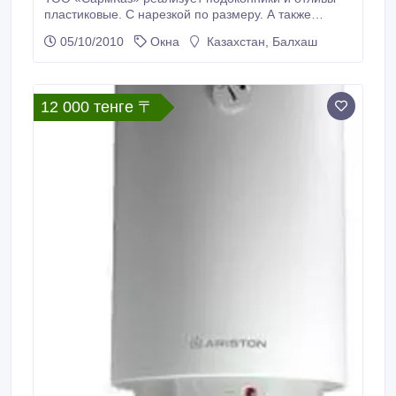
пластиковые. С нарезкой по размеру. А также
спейсер 16 мм, пена монтажная и другие
05/10/2010
Окна
Казахстан, Балхаш
комплектующие..
12 000 тенге 〒