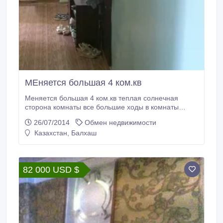
МЕняется большая 4 ком.кв
Меняется большая 4 ком.кв теплая солнечная
сторона комнаты все большие ходы в комнаты
раздельные есть большой балкон на 2 ком.кв. с
26/07/2014
Обмен недвижимости
доплатой 3300000тг.
Казахстан, Балхаш
82 000 USD $