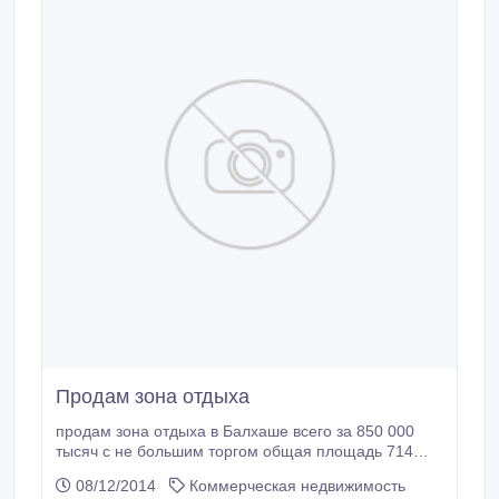
Продам зона отдыха
продам зона отдыха в Балхаше всего за 850 000
тысяч с не большим торгом общая площадь 714
кв.м общая площадь земли 50 соток
08/12/2014
Коммерческая недвижимость
тел:87071900619.