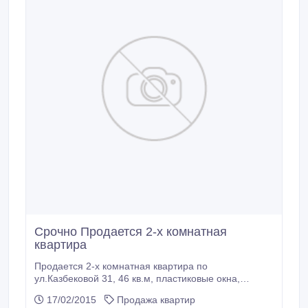
Срочно Продается 2-х комнатная
квартира
Продается 2-х комнатная квартира по
ул.Казбековой 31, 46 кв.м, пластиковые окна,
заменена гребенка и установлены счетчики,
17/02/2015
Продажа квартир
решетки на окнах, железная дверь, 1 этаж, удобна