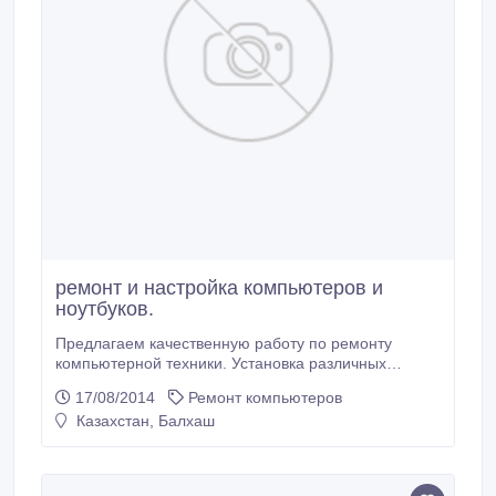
ремонт и настройка компьютеров и
ноутбуков.
Предлагаем качественную работу по ремонту
компьютерной техники. Установка различных
программ ( Windows) диагностика извлечение
17/08/2014
Ремонт компьютеров
различных вирусов и многое другое. Качественная
Казахстан, Балхаш
работа по привлекательно низким ценам. Работаем
по всему Казахстану. Наш номер : 87788520592. Мы
ждем вас..