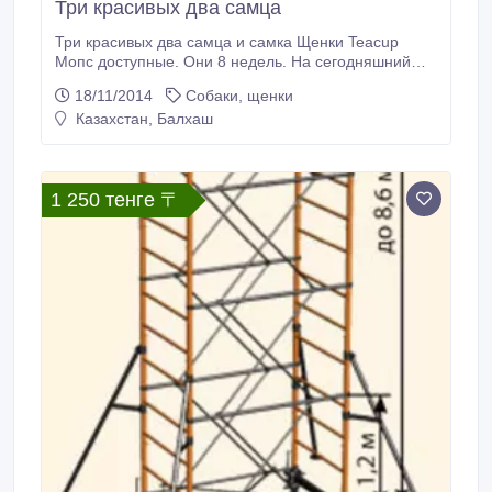
Три красивых два самца
Три красивых два самца и самка Щенки Teacup
Мопс доступные. Они 8 недель. На сегодняшний
день на прививок и дегельминтизацию. Они
18/11/2014
Собаки, щенки
приходят с их медицинских записей, и гарантией
Казахстан, Балхаш
здоровья тоже. Пожалуйста, свяжитесь с нами для
получения дополнительной информации о данном
щенков. Skype ( anna.glory71.
1 250 тенге 〒