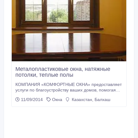
Металопластиковые окна, натяжные
потолки, теплые полы
КОМПАНИЯ «КОМФОРТНЫЕ ОКНА» предоставляет
услуги по благоустройству ваших домов, помогая
вам сделать ремонт в кратчайшие сроки и на долгие
11/09/2014
Окна
Казахстан, Балхаш
года. Рады вам предложить: - Качественное
остекление оконных проемов (Окна, двери,
перегородки, витражи любой сложности); -
Утепление пола водяными и электрическими
системами; - Декоративное украшение потолков
посредством глянцевой и матовой поверхности.