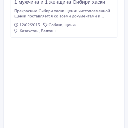
1 мужчина и 1 женщина Сибири хаски
Прекрасные Сибири хаски щенки чистоплеменной.
щенки поставляется со всеми документами и
паспортом все привиты. Умный, красивый, хорошо
12/02/2015
Собаки, щенки
тренироваться! Знает основные команды.
Казахстан, Балхаш
дружелюбный, и любовь, чтобы играть..