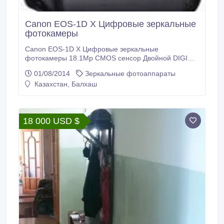
Canon EOS-1D X Цифровые зеркальные
фотокамеры
Canon EOS-1D X Цифровые зеркальные
фотокамеры 18.1Mp CMOS сенсор Двойной DIGIC
Процессоры 5 + Image 3.2 "ЖК-экран С
01/08/2014
Зеркальные фотоаппараты
пентапризмой видоискателя Двойной CF-карты
Казахстан, Балхаш
Носитель Canon Маунт объективов EF Корпус из
магниевого сплава 1920 x 1080 HD Video Capture
Live View Тем не менее и видеозапись 61-точечная
высокой плотности Автофокус контактная
18 000 USD $
информация: Skype: unbetable.