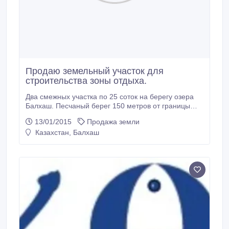
Продаю земельный участок для
строительства зоны отдыха.
Два смежных участка по 25 соток на берегу озера
Балхаш. Песчаный берег 150 метров от границы
участка.Соседние участки действующие зоны
13/01/2015
Продажа земли
отдыха.Участок расположен в с.Тарангалык.
Казахстан, Балхаш
Размеры участков 50*50 метров, общие размеры
50*100 метров.На углу расположен КТП(электрич.).
Рассмотрю варианты обмена на, зем.