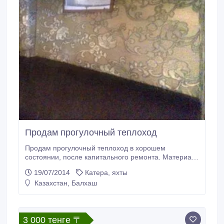
Продам прогулочный теплоход
Продам прогулочный теплоход в хорошем
состоянии, после капитального ремонта. Материал
корпуса сталь, длина 21м, ширина 3, 98м.
19/07/2014
Катера, яхты
Грузоподъемность 15 тонн. Пассажировместимость
Казахстан, Балхаш
12-14 человек. Имеется 3 каюты, 2 из них
спальные(4-х местная и 6-местная), столовая,
камбуз, гальюн. Передняя часть и задняя корма
оснащены столиками и сиденьями.
3 000 тенге 〒